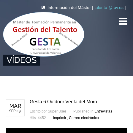
Información del Máster |
talento @ uv.es
|
VÍDEOS
Gesta 6 Outdoor Venta del Moro
MAR
SEP 29
Escrito por
Super User
Published in
Entrevistas
Hits: 4452
Imprimir
,
Correo electrónico