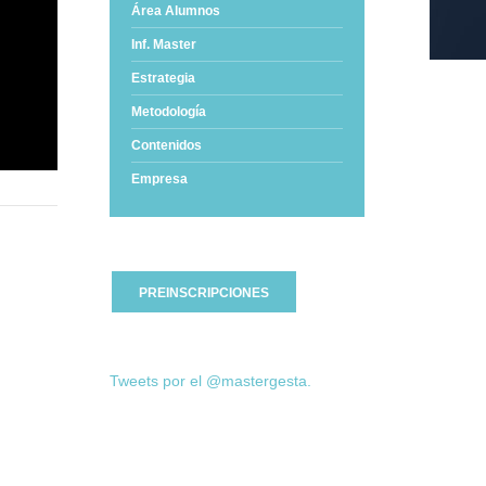
Área Alumnos
Inf. Master
Estrategia
Metodología
Contenidos
Empresa
PREINSCRIPCIONES
Tweets por el @mastergesta.