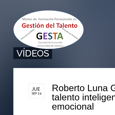
VÍDEOS
Roberto Luna G
Prev
N
JUE
SEP 24
talento intelige
emocional