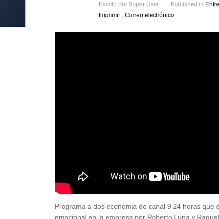
Escrito por
Super User
Published in
Entre
Imprimir
,
Correo electrónico
Programa a dos economia de canal 9 24 horas que deb
emocional en la empresa por Roberto Luna y Raque