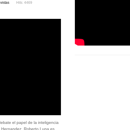
vistas
Hits: 4469
ate el papel de la inteligencia
l Hernandez. Roberto Luna es