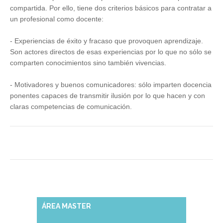
compartida
.
Por
ello
,
tiene
dos
criterios
básicos
para
contratar
a
un
profesional
como
docente
:
-
Experiencias
de
éxito
y
fracaso
que
provoquen
aprendizaje
.
Son
actores
directos
de
esas
experiencias
por
lo
que
no
sólo
se
comparten
conocimientos
sino
también
vivencias
.
-
Motivadores
y
buenos
comunicadores
:
sólo
imparten
docencia
ponentes
capaces
de
transmitir
ilusión
por
lo
que
hacen
y con
claras
competencias
de
comunicación
.
ÁREA MASTER