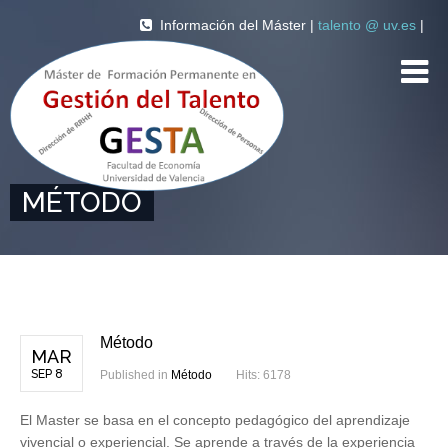
Información del Máster |
talento @ uv.es
|
MÉTODO
Método
MAR
SEP 8
Published in
Método
Hits: 6178
El Master se
basa
en el
concepto
pedagógico
del
aprendizaje
vivencial
o
experiencial
. Se
aprende
a
través
de la
experiencia